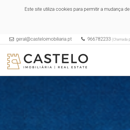
Este site utiliza cookies para permitir a mudança d
geral@casteloimobiliaria.pt
966782233
(Chamada pa